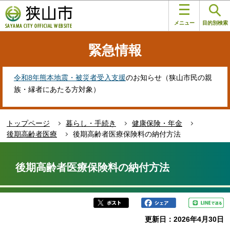
こ
このページの本文へ移動
の
メニュー
目的別検索
ペ
ー
緊急情報
ジ
の
先
令和8年熊本地震・被災者受入支援
のお知らせ（狭山市民の親
頭
族・縁者にあたる方対象）
で
す
トップページ
暮らし・手続き
健康保険・年金
後期高齢者医療
後期高齢者医療保険料の納付方法
本
文
後期高齢者医療保険料の納付方法
こ
こ
か
ら
更新日：2026年4月30日