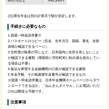
60か月以上
498,300円
(注)厚生年金は別の計算式で額が決定します。
手続きに必要なもの
1.脱退一時金請求書※
2.パスポートのコピー（氏名、生年月日、国籍、署名、在留
資格が確認できるページ）
3.住民票の除票の写しなど、日本国内に住所を有しないこと
が確認できる書類（帰国前に市区町村に転出届を提出してい
る場合は不要）
4.振込を希望する金融機関の口座が確認できる書類
5.年金手帳、その他基礎年金番号が確認できるもの
※脱退一時金請求書は、日本年金機構ホームページからダウ
ンロードできるほか、「ねんきんダイヤル」にお電話いただ
ければ郵送も可能です。
注意事項