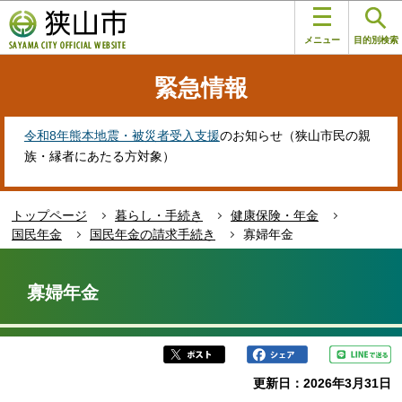
こ
このページの本文へ移動
の
メニュー
目的別検索
ペ
ー
緊急情報
ジ
の
先
令和8年熊本地震・被災者受入支援
のお知らせ（狭山市民の親
頭
族・縁者にあたる方対象）
で
す
トップページ
暮らし・手続き
健康保険・年金
国民年金
国民年金の請求手続き
寡婦年金
本
文
寡婦年金
こ
こ
か
ら
更新日：2026年3月31日