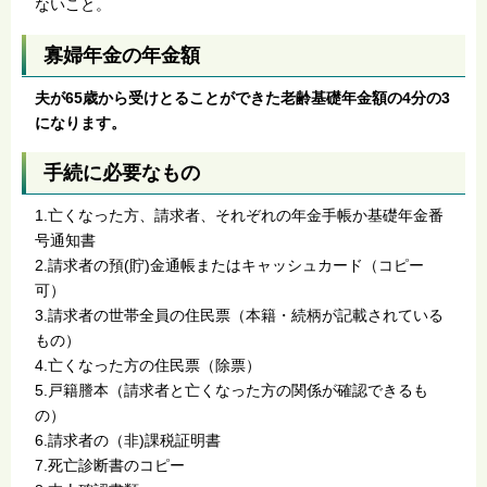
ないこと。
寡婦年金の年金額
夫が65歳から受けとることができた老齢基礎年金額の4分の3
になります。
手続に必要なもの
1.亡くなった方、請求者、それぞれの年金手帳か基礎年金番
号通知書
2.請求者の預(貯)金通帳またはキャッシュカード（コピー
可）
3.請求者の世帯全員の住民票（本籍・続柄が記載されている
もの）
4.亡くなった方の住民票（除票）
5.戸籍謄本（請求者と亡くなった方の関係が確認できるも
の）
6.請求者の（非)課税証明書
7.死亡診断書のコピー