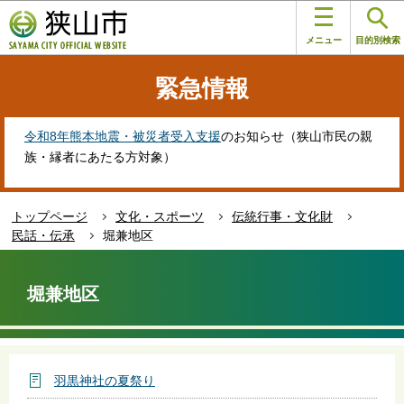
こ
このページの本文へ移動
の
メニュー
目的別検索
ペ
ー
緊急情報
ジ
の
先
令和8年熊本地震・被災者受入支援
のお知らせ（狭山市民の親
頭
族・縁者にあたる方対象）
で
す
トップページ
文化・スポーツ
伝統行事・文化財
民話・伝承
堀兼地区
本
文
堀兼地区
こ
こ
か
ら
羽黒神社の夏祭り