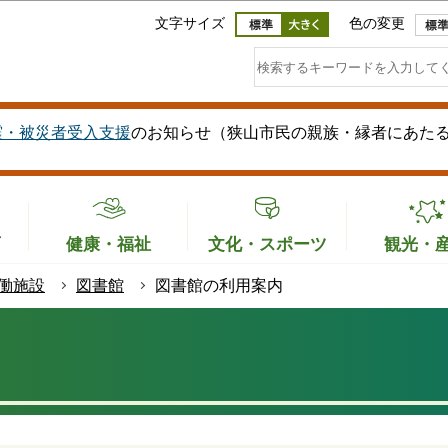
このページの本文へ移動
文字サイズ
色の変更
震・被災者受入支援
のお知らせ（狭山市民の親族・縁者にあた
育
健康・福祉
文化・スポーツ
観光・
働施設
図書館
図書館の利用案内