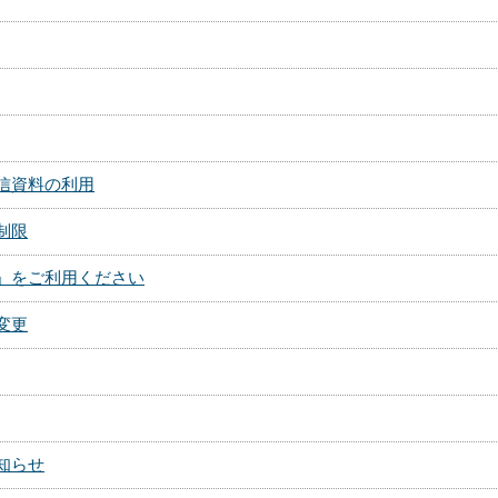
信資料の利用
制限
」をご利用ください
変更
知らせ