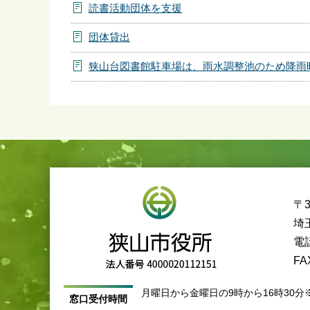
読書活動団体を支援
団体貸出
狭山台図書館駐車場は、雨水調整池のため降雨
〒3
埼
電話
FA
月曜日から金曜日の9時から16時30分
窓口受付時間