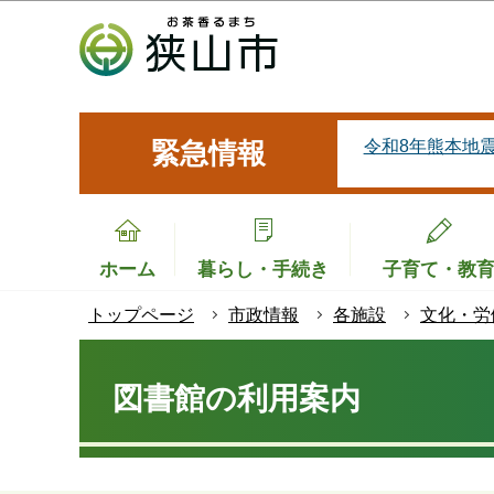
こ
の
ペ
ー
ジ
令和8年熊本地
緊急情報
の
先
頭
で
ホーム
暮らし・手続き
子育て・教
す
トップページ
市政情報
各施設
文化・労
本
文
図書館の利用案内
こ
こ
か