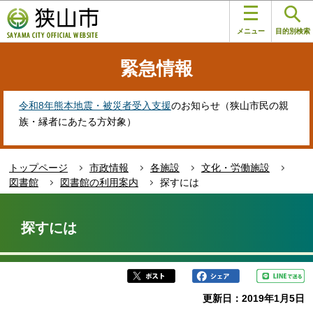
こ
このページの本文へ移動
の
メニュー
目的別検索
ペ
ー
緊急情報
ジ
の
先
令和8年熊本地震・被災者受入支援
のお知らせ（狭山市民の親
頭
族・縁者にあたる方対象）
で
す
トップページ
市政情報
各施設
文化・労働施設
図書館
図書館の利用案内
探すには
本
文
探すには
こ
こ
か
ら
更新日：2019年1月5日