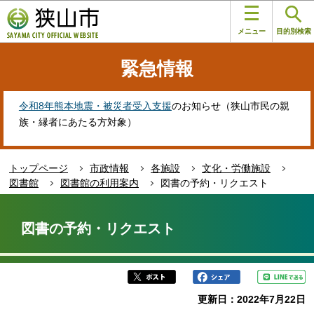
こ
このページの本文へ移動
の
メニュー
目的別検索
ペ
ー
緊急情報
ジ
の
先
令和8年熊本地震・被災者受入支援
のお知らせ（狭山市民の親
頭
族・縁者にあたる方対象）
で
す
トップページ
市政情報
各施設
文化・労働施設
図書館
図書館の利用案内
図書の予約・リクエスト
本
文
図書の予約・リクエスト
こ
こ
か
ら
更新日：2022年7月22日