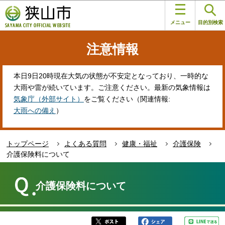
こ
このページの本文へ移動
の
メニュー
目的別検索
ペ
ー
注意情報
ジ
の
先
本日9日20時現在大気の状態が不安定となっており、一時的な
頭
大雨や雷が続いています。ご注意ください。最新の気象情報は
で
気象庁（外部サイト）
をご覧ください（関連情報:
す
大雨への備え
）
トップページ
よくある質問
健康・福祉
介護保険
介護保険料について
本
文
介護保険料について
こ
こ
か