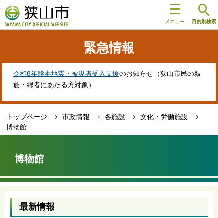
こ
このページの本文へ移動
の
メニュー
目的別検索
ペ
ー
緊急情報
ジ
の
先
令和8年熊本地震・被災者受入支援
のお知らせ（狭山市民の親
頭
族・縁者にあたる方対象）
で
す
トップページ
市政情報
各施設
文化・労働施設
博物館
本
文
博物館
こ
こ
か
ら
最新情報