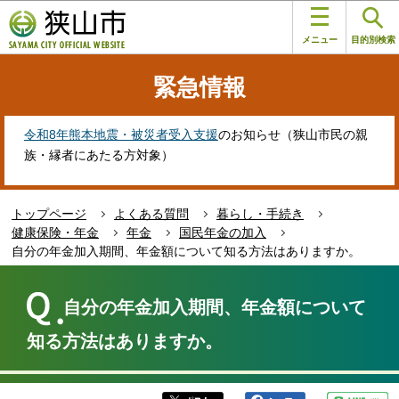
こ
このページの本文へ移動
の
メニュー
目的別検索
ペ
ー
緊急情報
ジ
の
先
令和8年熊本地震・被災者受入支援
のお知らせ（狭山市民の親
頭
族・縁者にあたる方対象）
で
す
トップページ
よくある質問
暮らし・手続き
健康保険・年金
年金
国民年金の加入
自分の年金加入期間、年金額について知る方法はありますか。
本
文
自分の年金加入期間、年金額について
こ
こ
知る方法はありますか。
か
ら