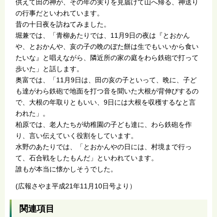
供えて田の神が、その年の実りを見届けて山へ帰る、神送り
の行事だといわれています。
昔の十日夜を訪ねてみました。
堀兼では、「青柳あたりでは、11月9日の夜は『とおかん
や、とおかんや、亥の子の晩のぼた餅は生でもいいから食い
たいな』と唱えながら、隣近所の家の庭をわら鉄砲で打って
歩いた」と話します。
奥富では、「11月9日は、田の亥の子といって、晩に、子ど
も達がわら鉄砲で地面を打つ音を聞いた大根が背伸びするの
で、大根の年取りともいい、9日には大根を収穫するなと言
われた」。
柏原では、老人たちが幼稚園の子ども達に、わら鉄砲を作
り、言い伝えていく役割をしています。
水野のあたりでは、「とおかんやの日には、村境まで行っ
て、石合戦をしたもんだ」といわれています。
誰もが本当に懐かしそうでした。
(広報さやま平成21年11月10日号より）
関連項目