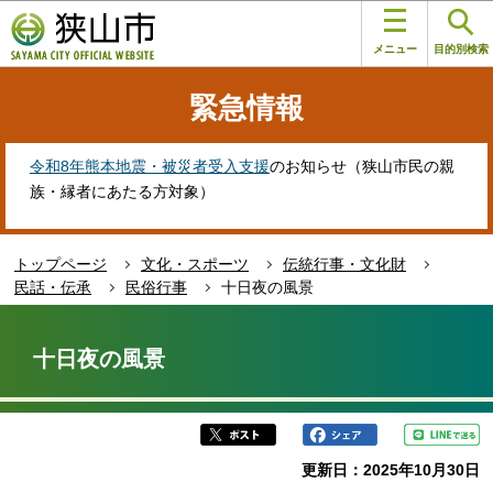
こ
このページの本文へ移動
の
メニュー
目的別検索
ペ
ー
緊急情報
ジ
の
先
令和8年熊本地震・被災者受入支援
のお知らせ（狭山市民の親
頭
族・縁者にあたる方対象）
で
す
トップページ
文化・スポーツ
伝統行事・文化財
民話・伝承
民俗行事
十日夜の風景
本
文
十日夜の風景
こ
こ
か
ら
更新日：2025年10月30日