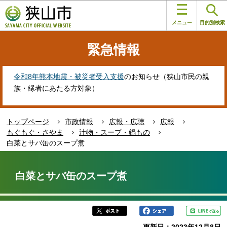
こ
このページの本文へ移動
の
メニュー
目的別検索
ペ
ー
緊急情報
ジ
の
先
令和8年熊本地震・被災者受入支援
のお知らせ（狭山市民の親
頭
族・縁者にあたる方対象）
で
す
トップページ
市政情報
広報・広聴
広報
もぐもぐ・さやま
汁物・スープ・鍋もの
白菜とサバ缶のスープ煮
本
文
白菜とサバ缶のスープ煮
こ
こ
か
ら
更新日：2023年12月8日