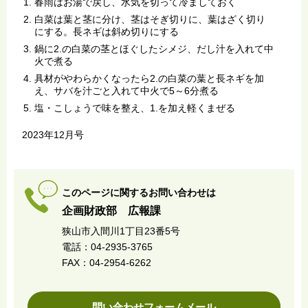
春雨はお湯で戻し、水気を切って冷ましておく
白菜は葉と茎に分け、茎はそぎ切りに、葉はざく切り
にする。長ネギは斜め切りにする
鍋に2.の白菜の茎とほぐしたシメジ、だし汁を入れて中
火で煮る
具材がやわらかくなったら2.の白菜の葉と長ネギを加
え、サバを汁ごと入れて中火で5～6分煮る
塩・こしょうで味を整え、1.を加え軽くまぜる
2023年12月号
このページに関するお問い合わせは
企画財政部 広報課
狭山市入間川1丁目23番5号
電話：04-2935-3765
FAX：04-2954-6262
問い合わせフォームメール