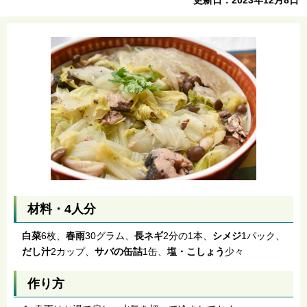
材料・4人分
白菜
6枚、
春雨
30グラム、
長ネギ
2分の1本、
シメジ
1パック、
だし汁
2カップ、
サバの缶詰
1缶、
塩・こしょう
少々
作り方