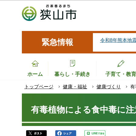
こ
の
ペ
ー
ジ
令和8年熊本地
緊急情報
の
先
頭
で
ホーム
暮らし・手続き
子育て・教
す
トップページ
健康・福祉
健康づくり
有
本
文
有毒植物による食中毒に注
こ
こ
か