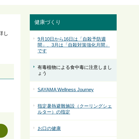
健康づくり
詳し
9月10日から16日は「自殺予防週
間」、3月は「自殺対策強化月間」
です
有毒植物による食中毒に注意しまし
ょう
SAYAMA Wellness Journey
指定暑熱避難施設（クーリングシェ
ルター）の指定
お口の健康