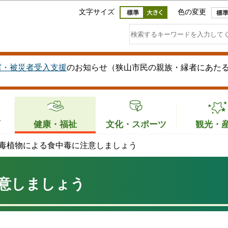
このページの本文へ移動
文字サイズ
色の変更
震・被災者受入支援
のお知らせ（狭山市民の親族・縁者にあた
育
健康・福祉
文化・スポーツ
観光・
毒植物による食中毒に注意しましょう
意しましょう