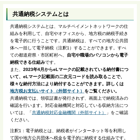
共通納税システムとは
共通納税システムとは、マルチペイメントネットワークの仕
組みを利用して、自宅やオフィスから、地方税の納税手続き
を電子的に行うことです。共通納税は、すべての地方公共団
体へ一括して電子納税（注釈1）することができます。すべ
ての都道府県・市区町村へ、
自宅や職場のパソコンから電子
納税できる仕組み
です。
また、
2023年4月からeLマークの記載されている納付書につ
いて、eLマーク記載面の二次元コードを読み取ることで、
様々な納付方法により納付することができます。詳しくは
地方税お支払いサイト（外部サイト）
をご覧ください。
共通納税では、領収証書が発行されず、画面上で納税済みの
確認を行います。対応金融機関と対応している収納方法につ
いては、「
共通納税対応金融機関（外部サイト）
」をご確認
ください。
注釈1：電子納税とは、納税者がインターネット等を利用し
て国や地方公共団体へ税金を電子的に納税する仕組みです。