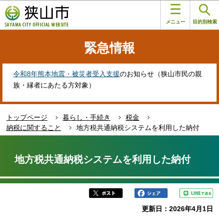
こ
このページの本文へ移動
の
メニュー
目的別検索
ペ
ー
緊急情報
ジ
の
先
令和8年熊本地震・被災者受入支援
のお知らせ（狭山市民の親
頭
族・縁者にあたる方対象）
で
す
トップページ
暮らし・手続き
税金
納税に関すること
地方税共通納税システムを利用した納付
本
文
地方税共通納税システムを利用した納付
こ
こ
か
ら
更新日：2026年4月1日