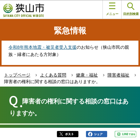
こ
このページの本文へ移動
の
メニュー
目的別検索
ペ
ー
緊急情報
ジ
の
先
令和8年熊本地震・被災者受入支援
のお知らせ（狭山市民の親
頭
族・縁者にあたる方対象）
で
す
トップページ
よくある質問
健康・福祉
障害者福祉
障害者の権利に関する相談の窓口はありますか。
本
文
障害者の権利に関する相談の窓口はあ
こ
こ
りますか。
か
ら