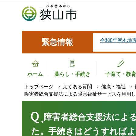
こ
の
ペ
ー
ジ
令和8年熊本地
緊急情報
の
先
頭
で
ホーム
暮らし・手続き
子育て・教
す
トップページ
よくある質問
健康・福祉
障害者総合支援法による障害福祉サービスを利用し
本
文
障害者総合支援法によ
こ
た。手続きはどうすればよ
こ