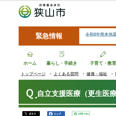
こ
の
ペ
ー
ジ
令和8年熊本地
緊急情報
の
先
頭
で
ホーム
暮らし・手続き
子育て・教
す
トップページ
よくある質問
健康・福祉
本
文
自立支援医療（更生医
こ
こ
か