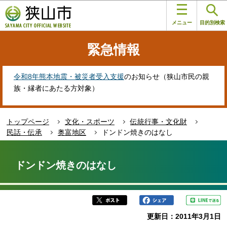
こ
このページの本文へ移動
の
メニュー
目的別検索
ペ
ー
緊急情報
ジ
の
先
令和8年熊本地震・被災者受入支援
のお知らせ（狭山市民の親
頭
族・縁者にあたる方対象）
で
す
トップページ
文化・スポーツ
伝統行事・文化財
民話・伝承
奥富地区
ドンドン焼きのはなし
本
文
ドンドン焼きのはなし
こ
こ
か
ら
更新日：2011年3月1日