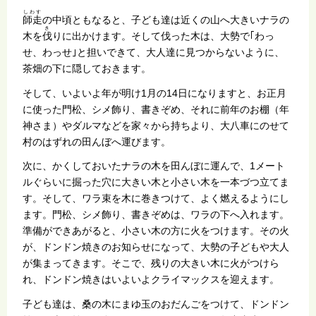
しわす
師走
の中頃ともなると、子ども達は近くの山へ大きいナラの
き
木を
伐
りに出かけます。そして伐った木は、大勢で｢わっ
せ、わっせ｣と担いできて、大人達に見つからないように、
茶畑の下に隠しておきます。
そして、いよいよ年が明け1月の14日になりますと、お正月
に使った門松、シメ飾り、書きぞめ、それに前年のお棚（年
神さま）やダルマなどを家々から持ちより、大八車にのせて
村のはずれの田んぼへ運びます。
次に、かくしておいたナラの木を田んぼに運んで、1メート
ルぐらいに掘った穴に大きい木と小さい木を一本づつ立てま
す。そして、ワラ束を木に巻きつけて、よく燃えるようにし
ます。門松、シメ飾り、書きぞめは、ワラの下へ入れます。
準備ができあがると、小さい木の方に火をつけます。その火
が、ドンドン焼きのお知らせになって、大勢の子どもや大人
が集まってきます。そこで、残りの大きい木に火がつけら
れ、ドンドン焼きはいよいよクライマックスを迎えます。
子ども達は、桑の木にまゆ玉のおだんごをつけて、ドンドン