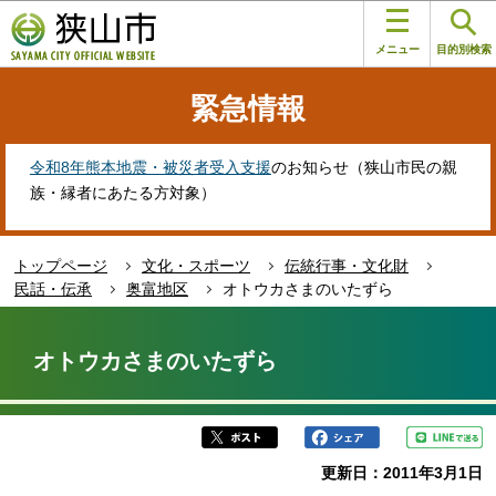
こ
このページの本文へ移動
の
メニュー
目的別検索
ペ
ー
緊急情報
ジ
の
先
令和8年熊本地震・被災者受入支援
のお知らせ（狭山市民の親
頭
族・縁者にあたる方対象）
で
す
トップページ
文化・スポーツ
伝統行事・文化財
民話・伝承
奥富地区
オトウカさまのいたずら
本
文
オトウカさまのいたずら
こ
こ
か
ら
更新日：2011年3月1日