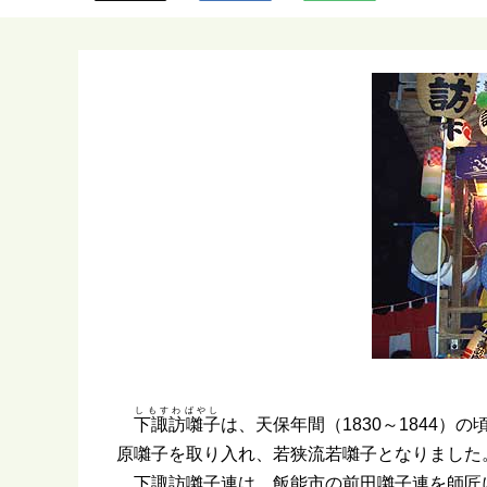
ら
しもすわばやし
下諏訪囃子
は、天保年間（1830～1844
原囃子を取り入れ、若狭流若囃子となりました
下諏訪囃子連は、飯能市の前田囃子連を師匠に