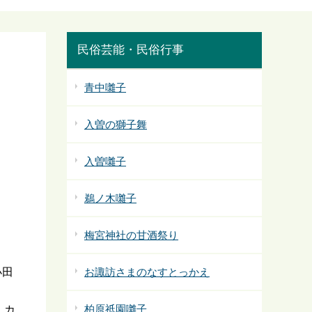
民俗芸能・民俗行事
青中囃子
入曽の獅子舞
入曽囃子
鵜ノ木囃子
梅宮神社の甘酒祭り
小田
お諏訪さまのなすとっかえ
柏原祇園囃子
、カ