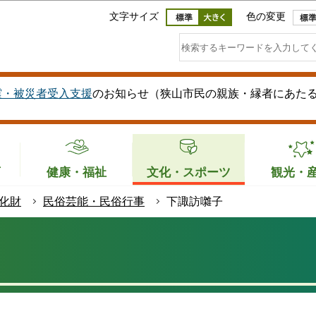
このページの本文へ移動
文字サイズ
色の変更
震・被災者受入支援
のお知らせ（狭山市民の親族・縁者にあた
育
健康・福祉
文化・スポーツ
観光・
化財
民俗芸能・民俗行事
下諏訪囃子