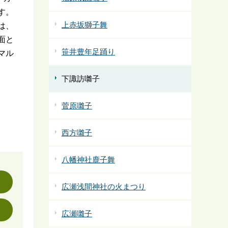
す。
上赤坂獅子舞
は、
面と
笹井豊年足踊り
マル
下諏訪囃子
菅原囃子
西方囃子
八幡神社鹿子舞
広瀬浅間神社の火まつり
広瀬囃子