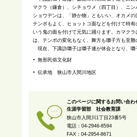
マクラ（鎌倉）、シチョウメ（四丁目）、ニン
ショウデンは、「静か物」ともいい、オカメの
テンポもよく、ヒョットコ面などを付けて特有
いう鬼の面を付けて元気に踊ります。カマクラ
は、テンポの変化もなく、舞方も囃子方も至難
現在、下諏訪囃子は囃子連が休会となり、囃
無形民俗文化財
伝承地 狭山市入間川地区
このページに関するお問い合わ
生涯学習部 社会教育課
狭山市入間川1丁目23番5号
電話：04-2946-8594
FAX：04-2954-8671