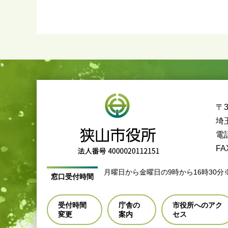
〒3
埼
電話
FA
月曜日から金曜日の9時から16時30分
窓口受付時間
受付時間
庁舎の
市役所へのアク
変更
案内
セス