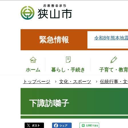
こ
の
ペ
ー
ジ
令和8年熊本地
緊急情報
の
先
頭
で
ホーム
暮らし・手続き
子育て・教
す
トップページ
文化・スポーツ
伝統行事・文
本
文
下諏訪囃子
こ
こ
か