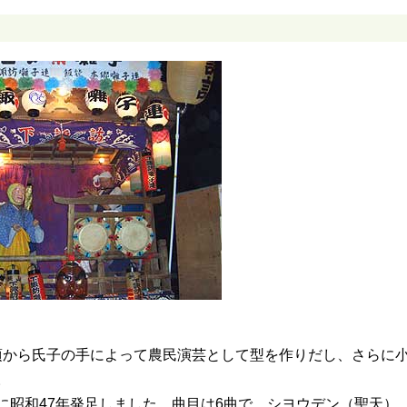
）の頃から氏子の手によって農民演芸として型を作りだし、さらに
。
昭和47年発足しました。曲目は6曲で、シヨウデン（聖天）