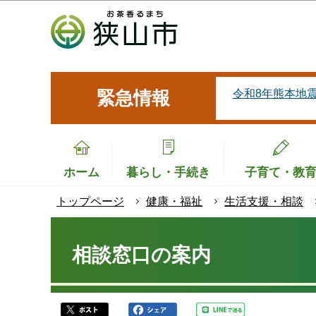
こ
の
ペ
ー
ジ
令和8年熊本地
緊急情報
の
先
頭
で
ホーム
暮らし・手続き
子育て・教
す
トップページ
健康・福祉
生活支援・相談
本
文
相談窓口の案内
こ
こ
か