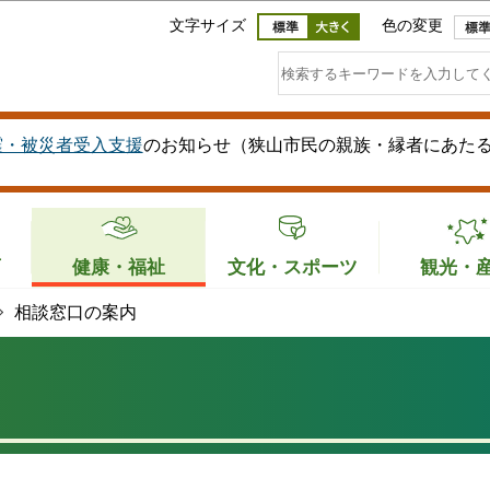
このページの本文へ移動
文字サイズ
色の変更
震・被災者受入支援
のお知らせ（狭山市民の親族・縁者にあた
育
健康・福祉
文化・スポーツ
観光・
相談窓口の案内