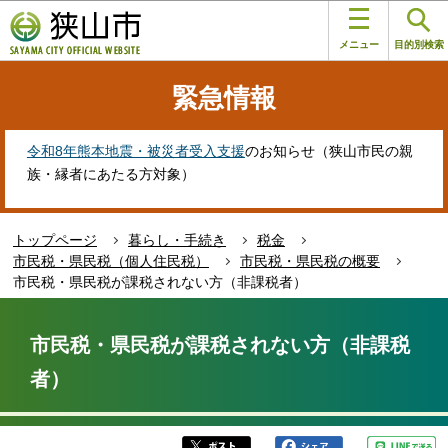
こ
このページの本文へ移動
の
メニュー
目的別検索
ペ
ー
緊急情報
ジ
の
先
令和8年熊本地震・被災者受入支援
のお知らせ（狭山市民の親
頭
族・縁者にあたる方対象）
で
す
トップページ
暮らし・手続き
税金
市民税・県民税（個人住民税）
市民税・県民税の概要
市民税・県民税が課税されない方（非課税者）
本
文
市民税・県民税が課税されない方（非課税
こ
者）
こ
か
ら