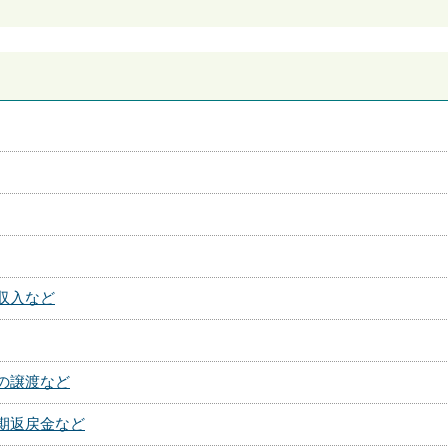
収入など
の譲渡など
期返戻金など