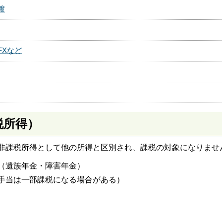
渡
FXなど
税所得）
非課税所得として他の所得と区別され、課税の対象になりませ
（遺族年金・障害年金）
手当は一部課税になる場合がある）