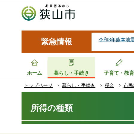
こ
の
ペ
ー
ジ
令和8年熊本地
緊急情報
の
先
頭
で
ホーム
暮らし・手続き
子育て・教
す
トップページ
暮らし・手続き
税金
市民
本
文
所得の種類
こ
こ
か