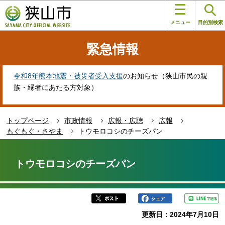
こ
このページの本文へ移動
の
メニュー
目的別検索
ペ
ー
緊急情報
ジ
の
先
令和8年熊本地震・被災者受入支援
のお知らせ（狭山市民の親
頭
族・縁者にあたる方対象）
で
す
トップページ
市政情報
広報・広聴
広報
もぐもぐ・さやま
トウモロコシのチーズパン
本
文
トウモロコシのチーズパン
こ
こ
か
ら
更新日：2024年7月10日