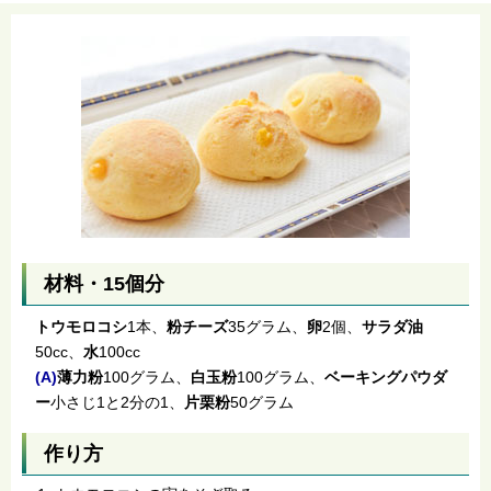
材料・15個分
トウモロコシ
1本、
粉チーズ
35グラム、
卵
2個、
サラダ油
50cc、
水
100cc
(A)
薄力粉
100グラム、
白玉粉
100グラム、
ベーキングパウダ
ー
小さじ1と2分の1、
片栗粉
50グラム
作り方