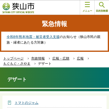
こ
このページの本文へ移動
の
メニュー
目的別検索
ペ
ー
緊急情報
ジ
の
先
令和8年熊本地震・被災者受入支援
のお知らせ（狭山市民の親
頭
族・縁者にあたる方対象）
で
す
トップページ
市政情報
広報・広聴
広報
もぐもぐ・さやま
デザート
本
文
デザート
こ
こ
か
ら
トマトのジャム