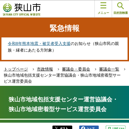
こ
このページの本文へ移動
の
メニュー
目的別検索
ペ
ー
緊急情報
ジ
の
先
令和8年熊本地震・被災者受入支援
のお知らせ（狭山市民の親
頭
族・縁者にあたる方対象）
で
す
トップページ
市政情報
審議会・委員会
審議会一覧
狭山市地域包括支援センター運営協議会・狭山市地域密着型サー
ビス運営委員会
本
文
狭山市地域包括支援センター運営協議会・
こ
狭山市地域密着型サービス運営委員会
こ
か
ら