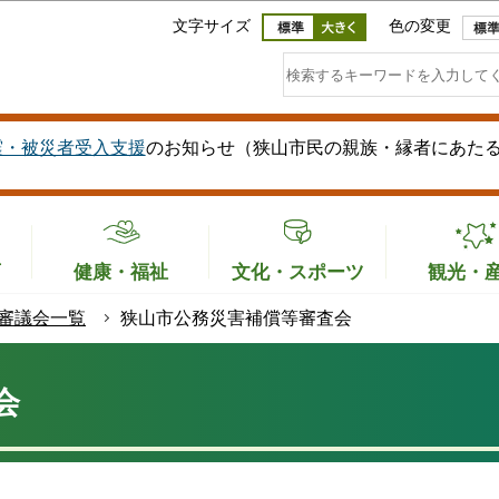
このページの本文へ移動
文字サイズ
色の変更
震・被災者受入支援
のお知らせ（狭山市民の親族・縁者にあた
育
健康・福祉
文化・スポーツ
観光・
審議会一覧
狭山市公務災害補償等審査会
会