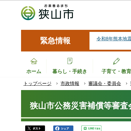
こ
の
ペ
ー
ジ
令和8年熊本地
緊急情報
の
先
頭
で
ホーム
暮らし・手続き
子育て・教
す
トップページ
市政情報
審議会・委員会
本
文
狭山市公務災害補償等審査
こ
こ
か