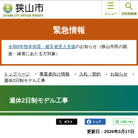
こ
このページの本文へ移動
の
メニュー
目的別検索
ペ
ー
緊急情報
ジ
の
先
令和8年熊本地震・被災者受入支援
のお知らせ（狭山市民の親
頭
族・縁者にあたる方対象）
で
す
トップページ
事業者向け情報
入札・契約
お知らせ
週休2日制モデル工事
本
文
週休2日制モデル工事
こ
こ
か
ら
更新日：2026年3月17日