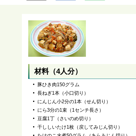
ら
材料（4人分）
豚ひき肉150グラム
長ねぎ1本（小口切り）
にんじん小2分の1本（せん切り）
にら3分の1束（1センチ長さ）
豆腐1丁（さいのめ切り）
干ししいたけ1枚（戻してみじん切り）
たけのこ水煮50グラム（あらみじん切り）