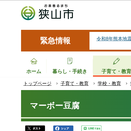
こ
の
ペ
ー
ジ
令和8年熊本地
緊急情報
の
先
頭
で
ホーム
暮らし・手続き
子育て・教
す
トップページ
子育て・教育
学校・教育
本
文
マーボー豆腐
こ
こ
か