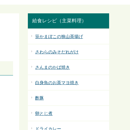
給食レシピ（主菜料理）
笹かまぼこの狭山茶揚げ
さわらのみそだれがけ
さんまのかば焼き
白身魚のお茶マヨ焼き
酢豚
卵とじ煮
ドライカレー