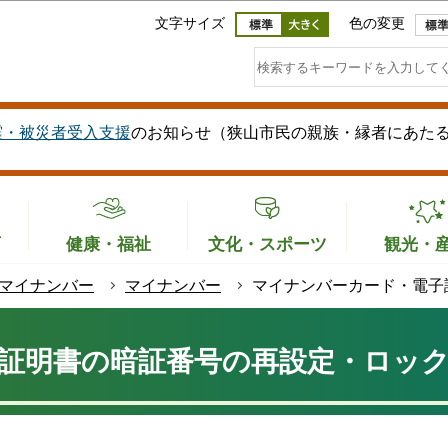
このページの本文へ移動
文字サイズ
色の変更
震・被災者受入支援
のお知らせ（狭山市民の親族・縁者にあた
育
健康・福祉
文化・スポーツ
観光・
マイナンバー
マイナンバー
マイナンバーカード・電子
証明書の暗証番号の再設定・ロッ