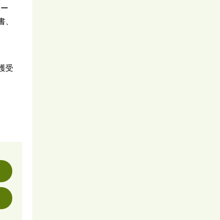
ポー
書、
護受