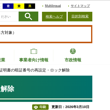
Multilingual
サイトマップ
目的別検索
検索ヘルプ
る方対象）
産業
事業者向け情報
市政情報
証明書の暗証番号の再設定・ロック解除
ク解除
更新日：2026年3月10日
印刷