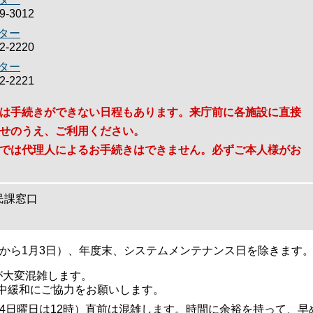
-3012
ター
-2220
ター
-2221
は手続きができない日程もあります。来庁前に各施設に直接
せのうえ、ご利用ください。
では代理人によるお手続きはできません。必ずご本人様がお
民課窓口
日から1月3日）、年度末、システムメンテナンス日を除きます
が大変混雑します。
中緩和にご協力をお願いします。
第4日曜日は12時）直前は混雑します。時間に余裕を持って、早