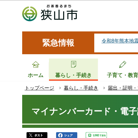
こ
の
ペ
ー
ジ
令和8年熊本地
緊急情報
の
先
頭
で
ホーム
暮らし・手続き
子育て・教
す
トップページ
暮らし・手続き
届出・証明・
本
文
マイナンバーカード・電子
こ
こ
か