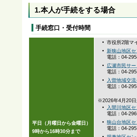
1.本人が手続をする場合
手続窓口・受付時間
市役所2階マ
新狭山地区セ
電話：04-2954
広瀬市民サー
電話：04-2953
入曽地域交流
電話：04-2959
※2026年4月
入間川地区セ
電話：04-2969
狭山台地区セ
平日（月曜日から金曜日）
電話：04-2957
9時から16時30分まで
堀兼地区セン