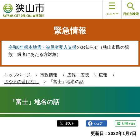
こ
このページの本文へ移動
の
メニュー
目的別検索
ペ
ー
緊急情報
ジ
の
先
令和8年熊本地震・被災者受入支援
のお知らせ（狭山市民の親
頭
族・縁者にあたる方対象）
で
す
トップページ
市政情報
広報・広聴
広報
さやまの昔ばなし
「富士」地名の話
本
文
「富士」地名の話
こ
こ
か
ら
更新日：2022年1月7日