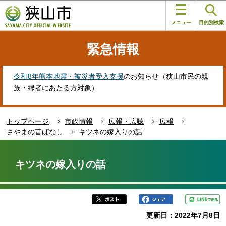
こ
このページの本文へ移動
の
メニュー
目的別検索
ペ
ー
緊急情報
ジ
の
先
令和8年熊本地震・被災者受入支援
のお知らせ（狭山市民の親
頭
族・縁者にあたる方対象）
で
す
トップページ
市政情報
広報・広聴
広報
さやまの昔ばなし
キツネの嫁入りの話
本
文
キツネの嫁入りの話
こ
こ
か
ら
更新日：2022年7月8日