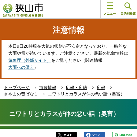
こ
このページの本文へ移動
の
メニュー
目的別検索
ペ
ー
注意情報
ジ
の
先
本日9日20時現在大気の状態が不安定となっており、一時的な
頭
大雨や雷が続いています。ご注意ください。最新の気象情報は
で
気象庁（外部サイト）
をご覧ください（関連情報:
す
大雨への備え
）
トップページ
市政情報
広報・広聴
広報
さやまの昔ばなし
ニワトリとカラスが仲の悪い話（奥富）
本
文
ニワトリとカラスが仲の悪い話（奥富）
こ
こ
か