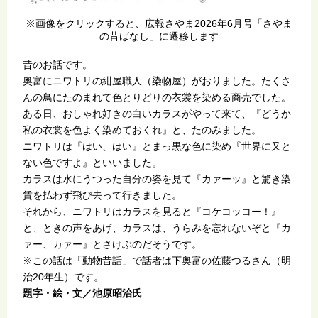
※画像をクリックすると、広報さやま2026年6月号「さやま
の昔ばなし」に遷移します
昔のお話です。
奥富にニワトリの紺屋職人（染物屋）がおりました。たくさ
んの鳥にたのまれて色とりどりの衣裳を染める商売でした。
ある日、おしゃれ好きの白いカラスがやって来て、『どうか
私の衣裳を色よく染めておくれ』と、たのみました。
ニワトリは『はい、はい』とまっ黒な色に染め『世界に又と
ない色ですよ』といいました。
カラスは水にうつった自分の姿を見て『カァーッ』と驚き染
賃を払わず飛び去って行きました。
それから、ニワトリはカラスを見ると『コケコッコー！』
と、ときの声をあげ、カラスは、うらみを忘れないぞと『カ
ァー、カァー』とさけぶのだそうです。
※この話は「動物昔話」で話者は下奥富の佐藤つるさん（明
治20年生）です。
題字・絵・文／池原昭治氏