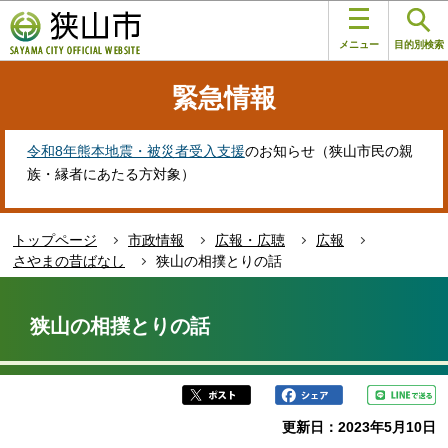
こ
このページの本文へ移動
の
メニュー
目的別検索
ペ
ー
緊急情報
ジ
の
先
令和8年熊本地震・被災者受入支援
のお知らせ（狭山市民の親
頭
族・縁者にあたる方対象）
で
す
トップページ
市政情報
広報・広聴
広報
さやまの昔ばなし
狭山の相撲とりの話
本
文
狭山の相撲とりの話
こ
こ
か
ら
更新日：2023年5月10日