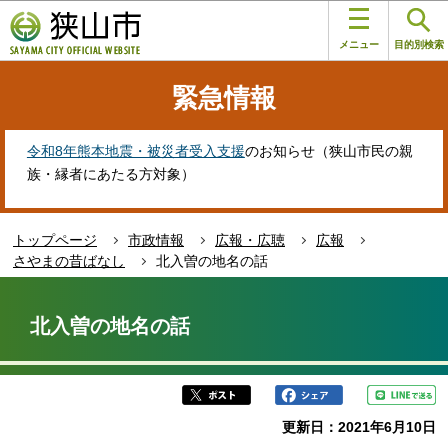
こ
このページの本文へ移動
の
メニュー
目的別検索
ペ
ー
緊急情報
ジ
の
先
令和8年熊本地震・被災者受入支援
のお知らせ（狭山市民の親
頭
族・縁者にあたる方対象）
で
す
トップページ
市政情報
広報・広聴
広報
さやまの昔ばなし
北入曽の地名の話
本
文
北入曽の地名の話
こ
こ
か
ら
更新日：2021年6月10日