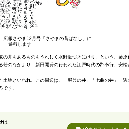
、広報さやま12月号「さやまの昔ばなし」に
遷移します
兼の井もあるものもうれしく水野近づきにけり」という、藤原
る若のなかより、新田開発の行われた江戸時代の郡奉行、安松
。
た土地といわれ、この周辺は、「堀兼の井」「七曲の井」「逃
ろです。
せは