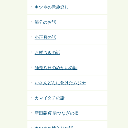
キツネの意趣返し
節分のお話
小正月の話
お餅つきの話
師走八日のめかいの話
おさんどんに化けたムジナ
カマイタチの話
新田義貞 駒つなぎの松