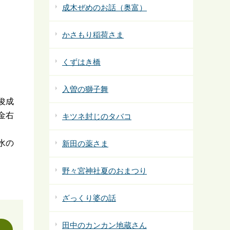
成木ぜめのお話（奥富）
かさもり稲荷さま
くずはき橋
入曽の獅子舞
俊成
金右
キツネ封じのタバコ
水の
新田の薬さま
野々宮神社夏のおまつり
ざっくり婆の話
田中のカンカン地蔵さん