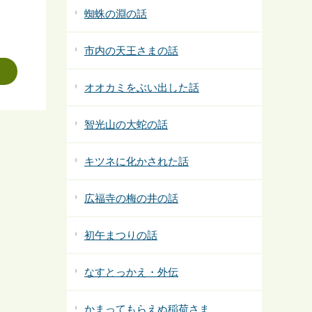
蜘蛛の淵の話
市内の天王さまの話
オオカミをぶい出した話
智光山の大蛇の話
キツネに化かされた話
広福寺の梅の井の話
初午まつりの話
なすとっかえ・外伝
かまってもらえぬ稲荷さま