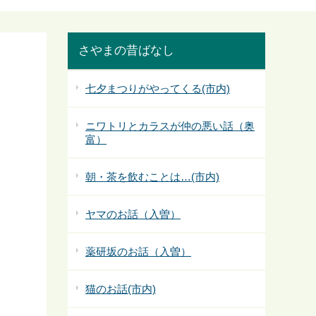
さやまの昔ばなし
七夕まつりがやってくる(市内)
ニワトリとカラスが仲の悪い話（奥
富）
朝・茶を飲むことは…(市内)
ヤマのお話（入曽）
薬研坂のお話（入曽）
猫のお話(市内)