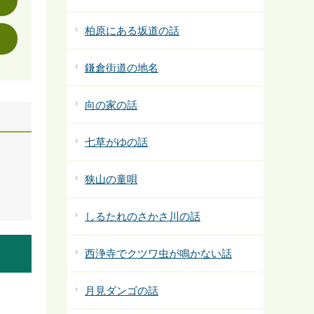
柏原にある坂道の話
鎌倉街道の地名
向の家の話
七草がゆの話
狭山の童唄
しるたれのさかさ川の話
西浄寺でクツワ虫が鳴かない話
月見ダンゴの話