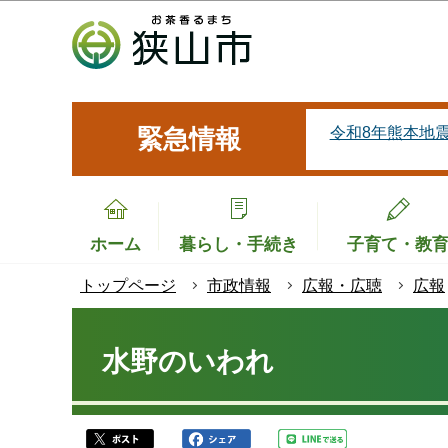
こ
の
ペ
ー
ジ
令和8年熊本地
緊急情報
の
先
頭
で
ホーム
暮らし・手続き
子育て・教
す
トップページ
市政情報
広報・広聴
広報
本
文
水野のいわれ
こ
こ
か