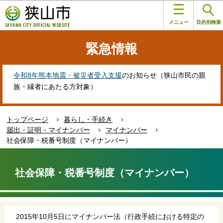
こ
このページの本文へ移動
の
メニュー
目的別検索
ペ
ー
緊急情報
ジ
の
先
令和8年熊本地震・被災者受入支援
のお知らせ（狭山市民の親
頭
族・縁者にあたる方対象）
で
す
トップページ
暮らし・手続き
届出・証明・マイナンバー
マイナンバー
社会保障・税番号制度（マイナンバー）
本
文
社会保障・税番号制度（マイナンバー）
こ
こ
か
ら
2015年10月5日にマイナンバー法（行政手続における特定の