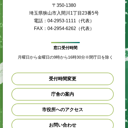
〒350-1380
埼玉県狭山市入間川1丁目23番5号
電話：04-2953-1111（代表）
FAX：04-2954-6262（代表）
窓口受付時間
月曜日から金曜日の9時から16時30分※閉庁日を除く
受付時間変更
庁舎の案内
市役所へのアクセス
お問い合わせ