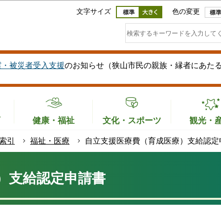
このページの本文へ移動
文字サイズ
色の変更
震・被災者受入支援
のお知らせ（狭山市民の親族・縁者にあた
育
健康・福祉
文化・スポーツ
観光・
索引
福祉・医療
自立支援医療費（育成医療）支給認定
）支給認定申請書