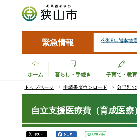
こ
の
ペ
ー
ジ
令和8年熊本地
緊急情報
の
先
頭
で
ホーム
暮らし・手続き
子育て・教
す
トップページ
申請書ダウンロード
分野別の
本
文
自立支援医療費（育成医療
こ
こ
か