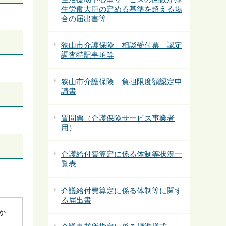
生労働大臣の定める基準を超える場
合の届出書等
狭山市介護保険 相談受付票 認定
調査特記事項等
狭山市介護保険 負担限度額認定申
請書
質問票（介護保険サービス事業者
用）
介護給付費算定に係る体制等状況一
覧表
介護給付費算定に係る体制等に関す
る届出書
社か