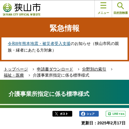
こ
このページの本文へ移動
の
メニュー
目的別検索
ペ
ー
緊急情報
ジ
の
先
令和8年熊本地震・被災者受入支援
のお知らせ（狭山市民の親
頭
族・縁者にあたる方対象）
で
す
トップページ
申請書ダウンロード
分野別の索引
福祉・医療
介護事業所指定に係る標準様式
本
文
介護事業所指定に係る標準様式
こ
こ
か
ら
更新日：2025年2月17日