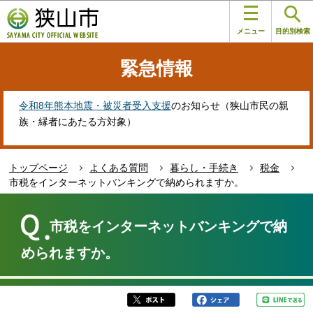
こ
このページの本文へ移動
の
メニュー
目的別検索
ペ
ー
緊急情報
ジ
の
先
令和8年熊本地震・被災者受入支援
のお知らせ（狭山市民の親
頭
族・縁者にあたる方対象）
で
す
トップページ
よくある質問
暮らし・手続き
税金
市税をインターネットバンキングで納められますか。
本
文
市税をインターネットバンキングで納
こ
こ
められますか。
か
ら