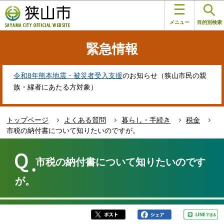
こ
このページの本文へ移動
の
メニュー
目的別検索
ペ
ー
緊急情報
ジ
の
先
令和8年熊本地震・被災者受入支援
のお知らせ（狭山市民の親
頭
族・縁者にあたる方対象）
で
す
トップページ
よくある質問
暮らし・手続き
税金
市税の納付書について知りたいのですが。
本
文
市税の納付書について知りたいのです
こ
こ
が。
か
ら