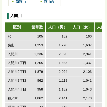
新狭山
狭山台
入間川
区別
世帯数
人口（男）
人口（女）
人口
沢
105
152
160
狭山
1,353
1,778
1,607
入間川
2,236
2,920
2,941
入間川1丁目
1,265
1,363
1,337
入間川2丁目
1,879
2,094
2,103
入間川3丁目
962
1,119
1,041
入間川4丁目
958
1,152
1,043
鵜ノ木
1,862
2,141
2,170
稲荷山1丁目
74
113
91