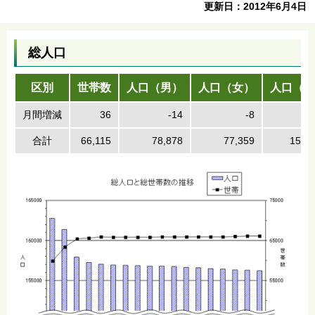
更新日：2012年6月4日
総人口
区別
世帯数
人口（男）
人口（女）
人口（計
月間増減
36
-14
-8
合計
66,115
78,878
77,359
156,