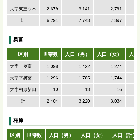
大字東三ツ木
2,679
3,141
2,791
計
6,291
7,743
7,397
奥富
区別
世帯数
人口（男）
人口（女）
人口
大字上奥富
1,098
1,422
1,274
大字下奥富
1,296
1,785
1,744
大字柏原新田
10
13
16
計
2,404
3,220
3,034
柏原
区別
世帯数
人口（男）
人口（女）
人口（計）