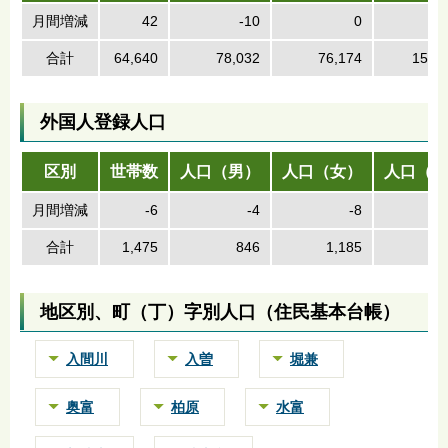
月間増減
42
-10
0
合計
64,640
78,032
76,174
154,
外国人登録人口
区別
世帯数
人口（男）
人口（女）
人口（計
月間増減
-6
-4
-8
合計
1,475
846
1,185
2,
地区別、町（丁）字別人口（住民基本台帳）
入間川
入曽
堀兼
奥富
柏原
水富