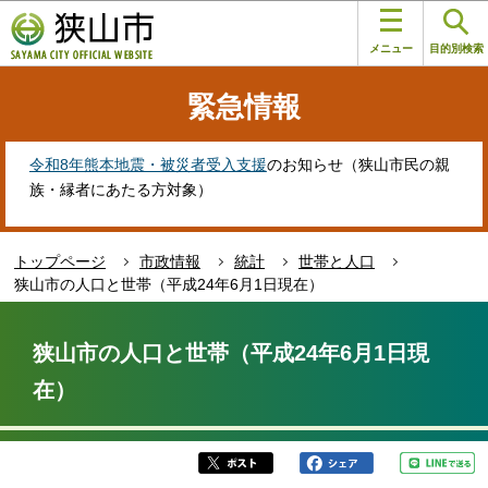
こ
このページの本文へ移動
の
メニュー
目的別検索
ペ
ー
緊急情報
ジ
の
先
令和8年熊本地震・被災者受入支援
のお知らせ（狭山市民の親
頭
族・縁者にあたる方対象）
で
す
トップページ
市政情報
統計
世帯と人口
狭山市の人口と世帯（平成24年6月1日現在）
本
文
狭山市の人口と世帯（平成24年6月1日現
こ
在）
こ
か
ら