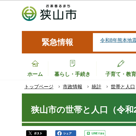
こ
の
ペ
ー
ジ
令和8年熊本地
緊急情報
の
先
頭
で
ホーム
暮らし・手続き
子育て・教
す
トップページ
市政情報
統計
世帯と人口
本
文
狭山市の世帯と人口（令和2
こ
こ
か