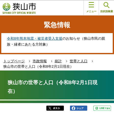
こ
このページの本文へ移動
の
メニュー
目的別検索
ペ
ー
緊急情報
ジ
の
先
令和8年熊本地震・被災者受入支援
のお知らせ（狭山市民の親
頭
族・縁者にあたる方対象）
で
す
トップページ
市政情報
統計
世帯と人口
狭山市の世帯と人口（令和8年2月1日現在）
本
文
狭山市の世帯と人口（令和8年2月1日現
こ
在）
こ
か
ら