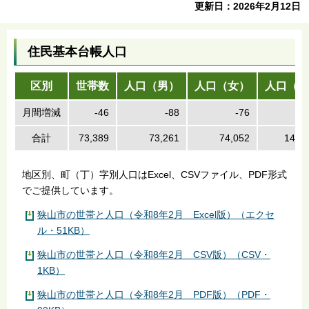
更新日：2026年2月12日
住民基本台帳人口
区別
世帯数
人口（男）
人口（女）
人口（計
月間増減
-46
-88
-76
-
合計
73,389
73,261
74,052
147,
地区別、町（丁）字別人口はExcel、CSVファイル、PDF形式
でご提供しています。
狭山市の世帯と人口（令和8年2月 Excel版）（エクセ
ル・51KB）
狭山市の世帯と人口（令和8年2月 CSV版）（CSV・
1KB）
狭山市の世帯と人口（令和8年2月 PDF版）（PDF・