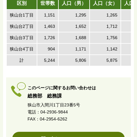
区別
世帯数
人口（男）
人口（女）
人口
狭山台1丁目
1,151
1,295
1,265
狭山台2丁目
1,463
1,652
1,712
狭山台3丁目
1,726
1,688
1,756
狭山台4丁目
904
1,171
1,142
計
5,244
5,806
5,875
このページに関するお問い合わせは
総務部 総務課
狭山市入間川1丁目23番5号
電話：04-2936-9844
FAX：04-2954-6262