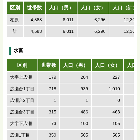
区別
世帯数
人口（男）
人口（女）
人口（計）
柏原
4,583
6,011
6,296
12,307
計
4,583
6,011
6,296
12,307
水富
区別
世帯数
人口（男）
人口（女）
人口
大字上広瀬
179
204
227
広瀬台1丁目
718
939
1,010
広瀬台2丁目
1
1
0
広瀬台3丁目
315
486
463
大字下広瀬
73
100
105
広瀬1丁目
359
505
505