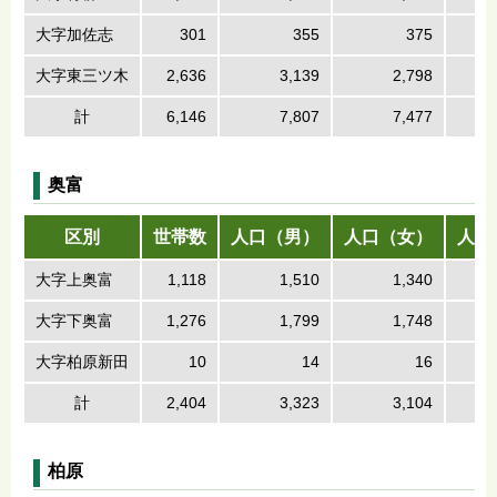
大字加佐志
301
355
375
大字東三ツ木
2,636
3,139
2,798
計
6,146
7,807
7,477
奥富
区別
世帯数
人口（男）
人口（女）
人口
大字上奥富
1,118
1,510
1,340
大字下奥富
1,276
1,799
1,748
大字柏原新田
10
14
16
計
2,404
3,323
3,104
柏原