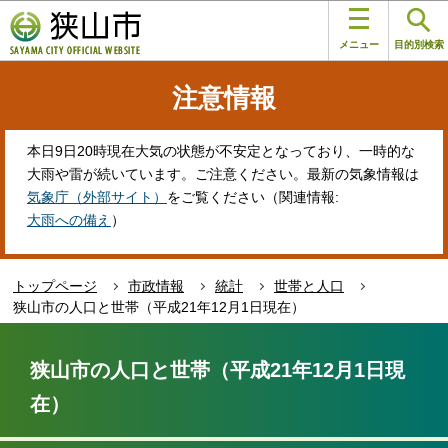
こ
このページの本文へ移動
の
メニュー
目的別検索
ペ
ー
注意情報
ジ
の
先
本日9日20時現在大気の状態が不安定となっており、一時的な
頭
大雨や雷が続いています。ご注意ください。最新の気象情報は
で
気象庁（外部サイト）
をご覧ください（関連情報:
す
大雨への備え
）
トップページ
市政情報
統計
世帯と人口
狭山市の人口と世帯（平成21年12月1日現在）
本
文
狭山市の人口と世帯（平成21年12月1日現
こ
在）
こ
か