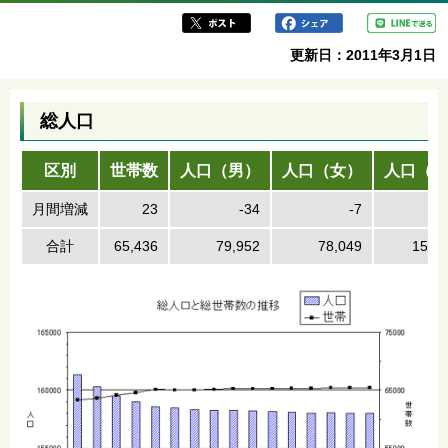
ら
更新日：2011年3月1日
総人口
区別
世帯数
人口（男）
人口（女）
人口（計
月間増減
23
-34
-7
合計
65,436
79,952
78,049
158,