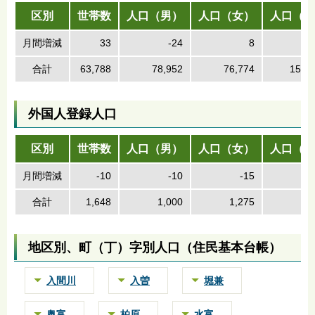
区別
世帯数
人口（男）
人口（女）
人口（計
月間増減
33
-24
8
合計
63,788
78,952
76,774
155,
外国人登録人口
区別
世帯数
人口（男）
人口（女）
人口（計
月間増減
-10
-10
-15
合計
1,648
1,000
1,275
2,
地区別、町（丁）字別人口（住民基本台帳）
入間川
入曽
堀兼
奥富
柏原
水富