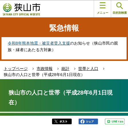
こ
このページの本文へ移動
の
メニュー
目的別検索
ペ
ー
緊急情報
ジ
の
先
令和8年熊本地震・被災者受入支援
のお知らせ（狭山市民の親
頭
族・縁者にあたる方対象）
で
す
トップページ
市政情報
統計
世帯と人口
狭山市の人口と世帯（平成28年6月1日現在）
本
文
狭山市の人口と世帯（平成28年6月1日現
こ
在）
こ
か
ら