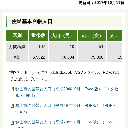
更新日：2017年10月19日
住民基本台帳人口
区別
世帯数
人口（男）
人口（女）
人口（計
月間増減
107
-10
51
合計
67,922
76,694
75,880
152,
地区別、町（丁）字別人口はExcel、CSVファイル、PDF形式
でご提供しています。
狭山市の世帯と人口（平成29年10月 Excel版）（エクセ
ル・59KB）
狭山市の世帯と人口（平成29年10月 PDF版）（PDF・
91KB）
狭山市の世帯と人口（平成29年10月 CSV版）（CSV・