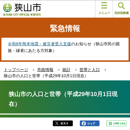
こ
このページの本文へ移動
の
メニュー
目的別検索
ペ
ー
緊急情報
ジ
の
先
令和8年熊本地震・被災者受入支援
のお知らせ（狭山市民の親
頭
族・縁者にあたる方対象）
で
す
トップページ
市政情報
統計
世帯と人口
狭山市の人口と世帯（平成29年10月1日現在）
本
文
狭山市の人口と世帯（平成29年10月1日現
こ
在）
こ
か
ら