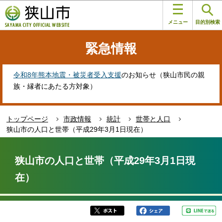
こ
このページの本文へ移動
の
メニュー
目的別検索
ペ
ー
緊急情報
ジ
の
先
令和8年熊本地震・被災者受入支援
のお知らせ（狭山市民の親
頭
族・縁者にあたる方対象）
で
す
トップページ
市政情報
統計
世帯と人口
狭山市の人口と世帯（平成29年3月1日現在）
本
文
狭山市の人口と世帯（平成29年3月1日現
こ
在）
こ
か
ら