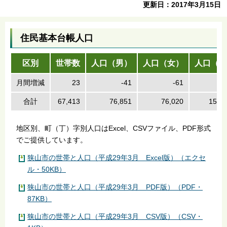
更新日：2017年3月15日
住民基本台帳人口
区別
世帯数
人口（男）
人口（女）
人口（計
月間増減
23
-41
-61
-
合計
67,413
76,851
76,020
152,
地区別、町（丁）字別人口はExcel、CSVファイル、PDF形式
でご提供しています。
狭山市の世帯と人口（平成29年3月 Excel版）（エクセ
ル・50KB）
狭山市の世帯と人口（平成29年3月 PDF版）（PDF・
87KB）
狭山市の世帯と人口（平成29年3月 CSV版）（CSV・