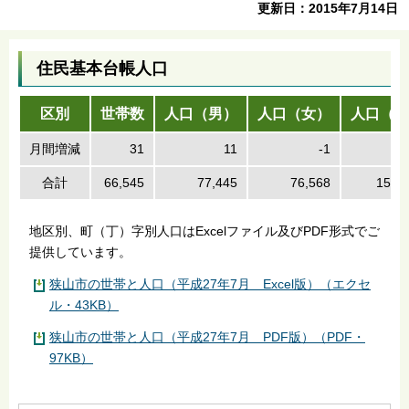
更新日：2015年7月14日
住民基本台帳人口
区別
世帯数
人口（男）
人口（女）
人口（計
月間増減
31
11
-1
合計
66,545
77,445
76,568
154,
地区別、町（丁）字別人口はExcelファイル及びPDF形式でご
提供しています。
狭山市の世帯と人口（平成27年7月 Excel版）（エクセ
ル・43KB）
狭山市の世帯と人口（平成27年7月 PDF版）（PDF・
97KB）