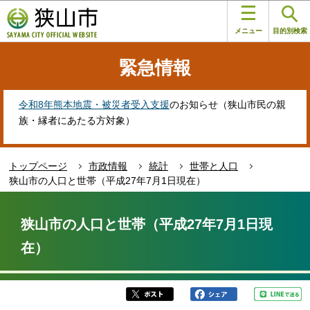
こ
このページの本文へ移動
の
メニュー
目的別検索
ペ
ー
緊急情報
ジ
の
先
令和8年熊本地震・被災者受入支援
のお知らせ（狭山市民の親
頭
族・縁者にあたる方対象）
で
す
トップページ
市政情報
統計
世帯と人口
狭山市の人口と世帯（平成27年7月1日現在）
本
文
狭山市の人口と世帯（平成27年7月1日現
こ
在）
こ
か
ら